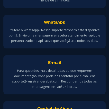
menos de 2 minutos.
WhatsApp
Prefere o WhatsApp? Nosso suporte também está disponível
por lá. Envie uma mensagem e receba atendimento rápido e
personalizado no aplicativo que você já usa todos os dias.
E-mail
Para questões mais detalhadas ou que requerem
documentação, você pode nos contatar por e-mail em
suporte@registrar-verabet.com. Respondemos todas as
mensagens em até 24 horas.
Central de Ajuda