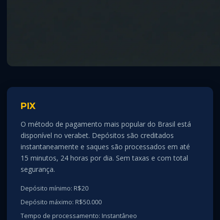
PIX
O método de pagamento mais popular do Brasil está
disponível no verabet. Depósitos são creditados
instantaneamente e saques são processados em até
15 minutos, 24 horas por dia. Sem taxas e com total
segurança.
Depósito mínimo: R$20
Depósito máximo: R$50.000
Tempo de processamento: Instantâneo