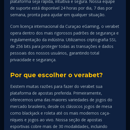
plataforma seja rápida, intuitiva e segura. Nossa equipe
de suporte está disponível 24 horas por dia, 7 dias por
semana, pronta para ajudar em qualquer situação.
Com licença internacional da Curaçao eGaming, o verabet
opera dentro dos mais rigorosos padrões de segurança e
regulamentação da indústria. Utilizamos criptografia SSL
de 256 bits para proteger todas as transações e dados
pessoais dos nossos usuários, garantindo total
privacidade e segurança.
Por que escolher o verabet?
Existem muitas razões para fazer do verabet sua
plataforma de apostas preferida. Primeiramente,
oferecemos uma das maiores variedades de jogos do
mercado brasileiro, desde os clássicos jogos de mesa
como blackjack e roleta até os mais modernos caça-
níqueis e jogos ao vivo. Nossa seção de apostas
esportivas cobre mais de 30 modalidades, incluindo