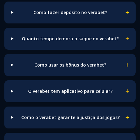
Como fazer depósito no verabet?
Quanto tempo demora o saque no verabet?
Como usar os bônus do verabet?
O verabet tem aplicativo para celular?
Como o verabet garante a justiça dos jogos?