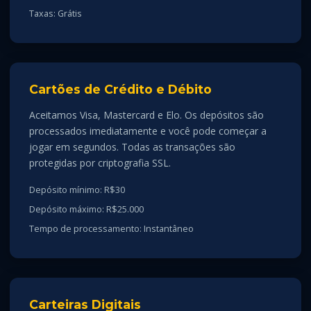
Taxas: Grátis
Cartões de Crédito e Débito
Aceitamos Visa, Mastercard e Elo. Os depósitos são
processados imediatamente e você pode começar a
jogar em segundos. Todas as transações são
protegidas por criptografia SSL.
Depósito mínimo: R$30
Depósito máximo: R$25.000
Tempo de processamento: Instantâneo
Carteiras Digitais