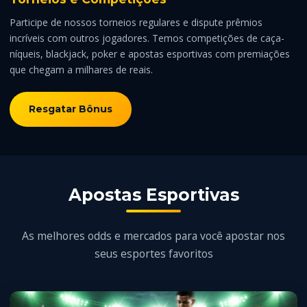
Participe de nossos torneios regulares e dispute prêmios
incríveis com outros jogadores. Temos competições de caça-
níqueis, blackjack, poker e apostas esportivas com premiações
que chegam a milhares de reais.
Resgatar Bônus
Apostas Esportivas
As melhores odds e mercados para você apostar nos
seus esportes favoritos