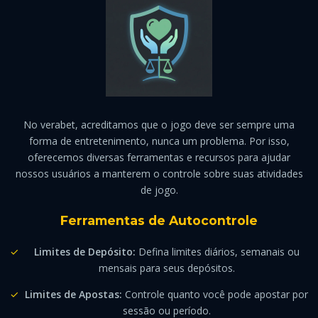
No verabet, acreditamos que o jogo deve ser sempre uma
forma de entretenimento, nunca um problema. Por isso,
oferecemos diversas ferramentas e recursos para ajudar
nossos usuários a manterem o controle sobre suas atividades
de jogo.
Ferramentas de Autocontrole
Limites de Depósito:
Defina limites diários, semanais ou
mensais para seus depósitos.
Limites de Apostas:
Controle quanto você pode apostar por
sessão ou período.