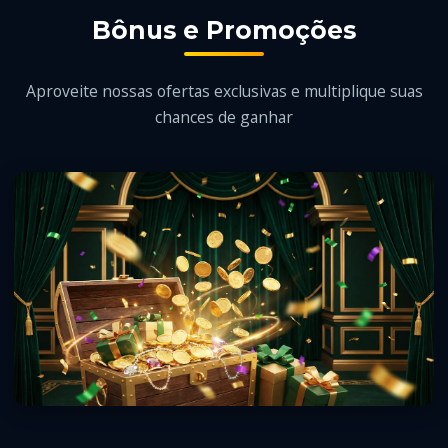
Bônus e Promoções
Aproveite nossas ofertas exclusivas e multiplique suas
chances de ganhar