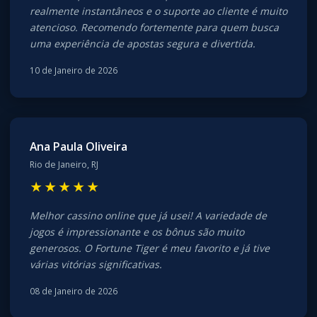
realmente instantâneos e o suporte ao cliente é muito
atencioso. Recomendo fortemente para quem busca
uma experiência de apostas segura e divertida.
10 de Janeiro de 2026
Ana Paula Oliveira
Rio de Janeiro, RJ
★★★★★
Melhor cassino online que já usei! A variedade de
jogos é impressionante e os bônus são muito
generosos. O Fortune Tiger é meu favorito e já tive
várias vitórias significativas.
08 de Janeiro de 2026