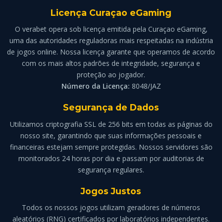
Licença Curaçao eGaming
O verabet opera sob licença emitida pela Curaçao eGaming,
uma das autoridades reguladoras mais respeitadas na indústria
de jogos online. Nossa licença garante que operamos de acordo
com os mais altos padrões de integridade, segurança e
proteção ao jogador.
Número da Licença:
8048/JAZ
Segurança de Dados
Utilizamos criptografia SSL de 256 bits em todas as páginas do
nosso site, garantindo que suas informações pessoais e
financeiras estejam sempre protegidas. Nossos servidores são
monitorados 24 horas por dia e passam por auditorias de
segurança regulares.
Jogos Justos
Todos os nossos jogos utilizam geradores de números
aleatórios (RNG) certificados por laboratórios independentes.