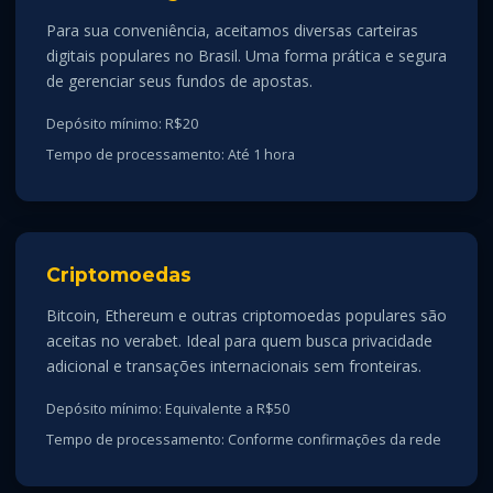
Para sua conveniência, aceitamos diversas carteiras
digitais populares no Brasil. Uma forma prática e segura
de gerenciar seus fundos de apostas.
Depósito mínimo: R$20
Tempo de processamento: Até 1 hora
Criptomoedas
Bitcoin, Ethereum e outras criptomoedas populares são
aceitas no verabet. Ideal para quem busca privacidade
adicional e transações internacionais sem fronteiras.
Depósito mínimo: Equivalente a R$50
Tempo de processamento: Conforme confirmações da rede