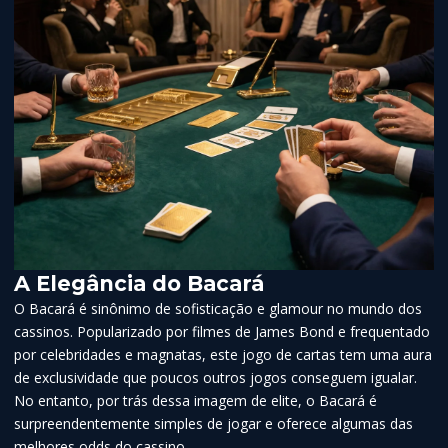
A Elegância do Bacará
O Bacará é sinônimo de sofisticação e glamour no mundo dos
cassinos. Popularizado por filmes de James Bond e frequentado
por celebridades e magnatas, este jogo de cartas tem uma aura
de exclusividade que poucos outros jogos conseguem igualar.
No entanto, por trás dessa imagem de elite, o Bacará é
surpreendentemente simples de jogar e oferece algumas das
melhores odds do cassino.