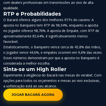
com dealers profissionais em transmissões ao vivo de alta
qualidade.
RTP e Probabilidades
O Bacará oferece alguns dos melhores RTPs do cassino. A
aposta no Banqueiro tem RTP de 98,94%, enquanto a aposta
no Jogador oferece 98,76%. A aposta de Empate, com RTP de
aproximadamente 85,64%, é significativamente menos
favorável.
Estatisticamente, o Banqueiro vence cerca de 45,8% das mãos,
o Jogador vence 44,6%, e empates ocorrem em 9,6% das vezes.
Esses números demonstram por que a aposta no Banqueiro é
considerada a melhor escolha.
Sinta-se um High Roller
Experimente a elegância do Bacará nas mesas do verabet. Com
opções para todos os orçamentos e mesas ao vivo exclusivas,
a sofisticação está ao seu alcance.
JOGAR BACARÁ AGORA