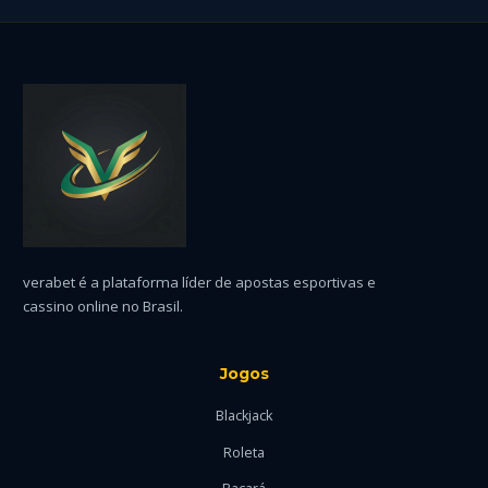
verabet é a plataforma líder de apostas esportivas e
cassino online no Brasil.
Jogos
Blackjack
Roleta